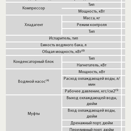
Тип
Компрессор
Мощность, кВт
Масса, кг
Хладагент
Режим контроля
Те
Тип
Испаритель, тип
Емкость водяного бака, л
(6)
Общая мощность, кВт
Тип
Конденсаторный блок
Нагнетатель, кВт
Мощность, кВт
Расход охлаждающей воды, л/
(4)
Водяной насос
мин
(5)
Рабочее давление, кгс/см2
Выход охлаждающей воды,
дюйм
Вход охлаждающей воды,
Муфты
дюйм
Дренажный порт, дюйм
Переливный порт, дюйм