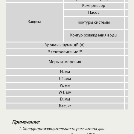
Компрессор
Насос
Защита
Контуры системы
Р
Контур охлаждения воды
Уровень шума, дБ (А)
(8)
Электропитание
1 
Меры измерения
H, мм
H1, мм
W, мм
W1, мм
D, мм
Вес, кг
Примечание:
Холодопроизводительность рассчитана для