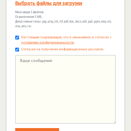
Выбрать файлы для загрузки
Максимум 5 файлов.
Ограничение 5 МБ.
Допустимые типы: jpg, png, txt, rtf, pdf, doc, docx, odt, ppt, pptx, odp, xls,
xlsx, ods, csv.
Настоящим подтверждаю, что я ознакомлен и согласен с
условиями конфиденциальности
.
Согласие на получение информационных рассылок.