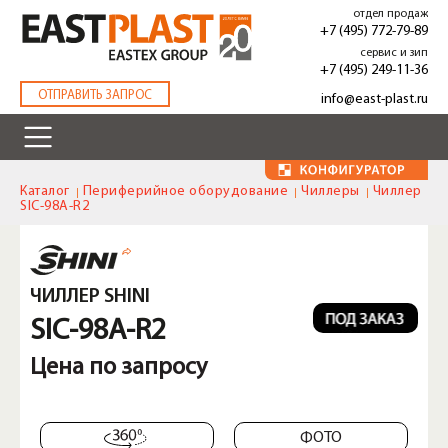
Перейти
отдел продаж
к
+7 (495) 772-79-89
основному
сервис и зип
содержанию
+7 (495) 249-11-36
.
ОТПРАВИТЬ ЗАПРОС
info@east-plast.ru
Каталог
Периферийное оборудование
Чиллеры
Чиллер
SIC-98A-R2
ЧИЛЛЕР SHINI
SIC-98A-R2
Цена по запросу
ФОТО