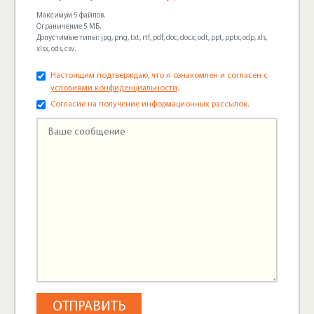
Максимум 5 файлов.
Ограничение 5 МБ.
Допустимые типы: jpg, png, txt, rtf, pdf, doc, docx, odt, ppt, pptx, odp, xls,
xlsx, ods, csv.
Настоящим подтверждаю, что я ознакомлен и согласен с
условиями конфиденциальности
.
Согласие на получение информационных рассылок.