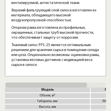
вентилируемой, антистатической ткани.
Верхний фильтрующий слой силоса изготовлен из
материала, обладающего высокой
воздухопропускной способностью.
Опорная рама изготовлена из профильных,
окрашенных, стальных труб высокой прочности,
что обеспечивает защиту от коррозии.
Тканевый силос PFS-25 является оптимальным
решением для хранения сырья в помещении склада
или цеха. Опционально возможны: оцинковка рамы,
установка весовых датчиков с индикацией веса
сырья в силосе.
Модель
PFS
3
Объем, м
2
Габариты, мм
3060х
Высота, мм
53