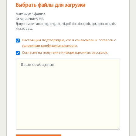
Выбрать файлы для загрузки
Максимум 5 файлов.
Ограничение 5 МБ.
Допустимые типы: jpg, png, txt, rtf, pdf, doc, docx, odt, ppt, pptx, odp, xls,
xlsx, ods, csv.
Настоящим подтверждаю, что я ознакомлен и согласен с
условиями конфиденциальности
.
Согласие на получение информационных рассылок.