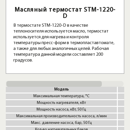
Масляный термостат STM-1220-
D
В термостате STM-1220-D в качестве
теплоносителя используется масло, термостат
используется для нагрева и контроля
температуры пресс-форм в термопластавтомате,
а также для любых аналогичных целей. Рабочая
температура данной модели составляет 200
градусов.
Модель
ST
Максимальная температура, °C
Мощность нагревателя, кВт
Мощность насоса, кВт, 50 Гц
Максимальная производительность насоса, л/мин
Макс. давление насоса, бар, 50 Гц
Кол-во нагревательных баков