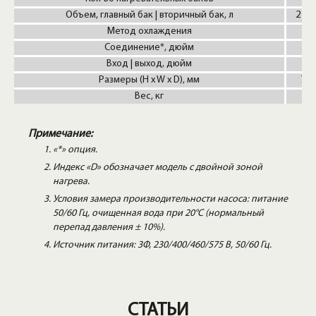
Объем, главный бак | вторичный бак, л
2 x 6
Метод охлаждения
Ко
Соединение*, дюйм
Вход | выход, дюйм
Размеры (H x W x D), мм
795
Вес, кг
Примечание:
«*» опция.
Индекс «D» обозначает модель с двойной зоной
нагрева.
Условия замера производительности насоса: питание
50/60 Гц, очищенная вода при 20°С (нормальный
перепад давления ± 10%).
Источник питания: 3Φ, 230/400/460/575 В, 50/60 Гц.
СТАТЬИ