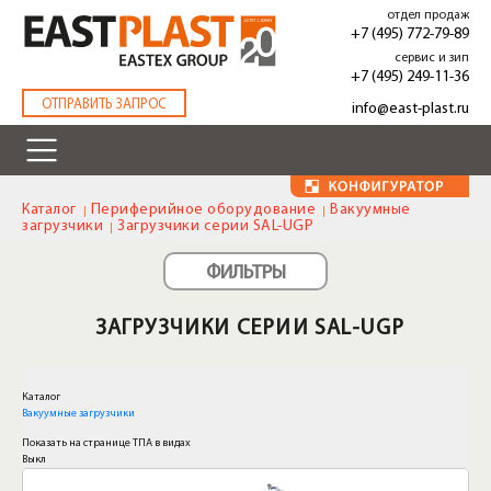
Перейти
отдел продаж
к
+7 (495) 772-79-89
основному
сервис и зип
содержанию
+7 (495) 249-11-36
.
ОТПРАВИТЬ ЗАПРОС
info@east-plast.ru
Каталог
Периферийное оборудование
Вакуумные
загрузчики
Загрузчики серии SAL-UGP
ФИЛЬТРЫ
ЗАГРУЗЧИКИ СЕРИИ SAL-UGP
Каталог
Вакуумные загрузчики
Показать на странице ТПА в видах
Выкл