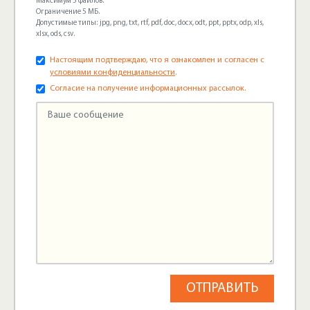
Максимум 5 файлов.
Ограничение 5 МБ.
Допустимые типы: jpg, png, txt, rtf, pdf, doc, docx, odt, ppt, pptx, odp, xls,
xlsx, ods, csv.
Настоящим подтверждаю, что я ознакомлен и согласен с
условиями конфиденциальности
.
Согласие на получение информационных рассылок.