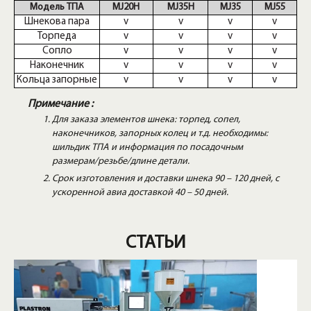
Модель ТПА
MJ20H
MJ35H
MJ35
MJ55
Шнекова пара
v
v
v
v
Торпеда
v
v
v
v
Сопло
v
v
v
v
Наконечник
v
v
v
v
Кольца запорные
v
v
v
v
Примечание :
Для заказа элементов шнека: торпед, сопел,
наконечников, запорных колец и т.д. необходимы:
шильдик ТПА и информация по посадочным
размерам/резьбе/длине детали.
Срок изготовления и доставки шнека 90 – 120 дней, с
ускоренной авиа доставкой 40 – 50 дней.
СТАТЬИ