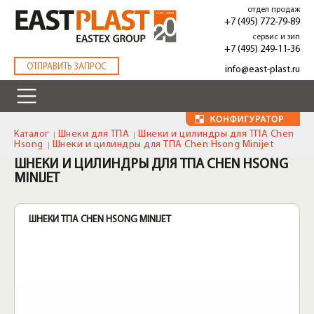
Перейти
отдел продаж
к
+7 (495) 772-79-89
основному
сервис и зип
содержанию
+7 (495) 249-11-36
.
ОТПРАВИТЬ ЗАПРОС
info@east-plast.ru
Каталог
Шнеки для ТПА
Шнеки и цилиндры для ТПА Chen
Hsong
Шнеки и цилиндры для ТПА Chen Hsong Minijet
ШНЕКИ И ЦИЛИНДРЫ ДЛЯ ТПА CHEN HSONG
MINIJET
ШНЕКИ ТПА CHEN HSONG MINIJET