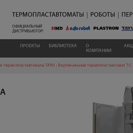
Перейти
к
основному
ТЕРМОПЛАСТАВТОМАТЫ
РОБОТЫ
ПЕ
содержанию
ОФИЦИАЛЬНЫЙ
ДИСТРИБЬЮТОР:
ПРОЕКТЫ
БИБЛИОТЕКА
О
АК
КОМПАНИИ
е термопластавтоматы TAYU
Вертикальный термопластавтомат TC-
ПА