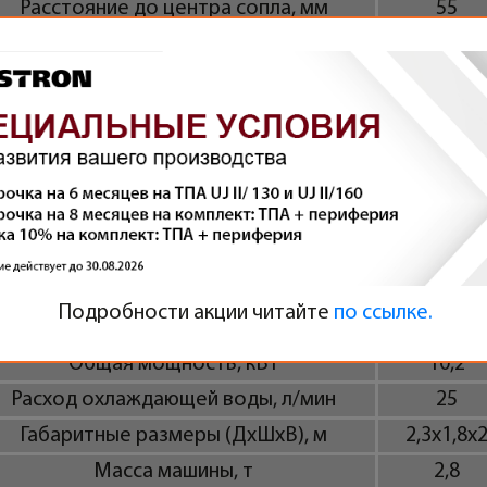
Расстояние до центра сопла, мм
55
Размер выдвижной плиты, мм
350x700
Ход выдвижной плиты, мм
350
Максимальные размеры формы, мм
300x300
Дополнительно
аксимальное давление гидросистемы,
13
мПа
Объем масляного бака, л
160
Мощность двигателя насоса, кВт
5,5
Подробности акции читайте
по ссылке.
Мощность нагрева цилиндра, кВт
4,7
Общая мощность, кВт
10,2
Расход охлаждающей воды, л/мин
25
Габаритные размеры (ДxШxВ), м
2,3x1,8x
Масса машины, т
2,8