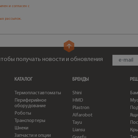
млен и согласен с
ых рассылок.
 чтобы получать новости и обновления
КАТАЛОГ
БРЕНДЫ
РЕ
Термопластавтоматы
Shini
Бам
Периферийное
HMD
Мус
оборудование
Plastron
По
Роботы
Alfarobot
Ящи
Транспортеры
Tayu
Пос
Шнеки
Liansu
Кр
Запчасти и опции
Greefu
Тар