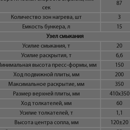
87
сек
Количество зон нагрева, шт
3
Емкость бункера, л
15
Узел смыкания
Усилие смыкания, т
20
Усилие раскрытия, т
6,6
инимальная высота пресс-формы, мм
150
Ход подвижной плиты, мм
200
Максимальное раскрытие, мм
350
Размер верхней плиты, мм
410х350
Ход толкателей, мм
60
Усилие толкателей, т
1,1
Высота центра сопла, мм
120±20