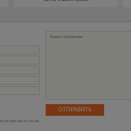
, ppt, pptx, odp, xls, xlsx, ods,