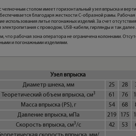
 челночным столом имеет горизонтальный узел впрыска и верти
беспечивается благодаря жесткости C-образной рамы. Рабочая 
ие использования литье погонажных изделий. За счет отсутстви
ки электропитания с проводом, USB-кабели, гирлянды и так далее.
м, что рабочая зона оператора не ограничена колоннами. Отсут
ными и погонажными изделиями.
Узел впрыска
Диаметр шнека, мм
25
28
3
Теоретический объем впрыска, см
61
76
Масса впрыска (PS), г
54
68
Давление впрыска, мПа
219
175
3
Скорость впрыска, см
/с
42
53
Теоретическая скорость впрыска, мм/