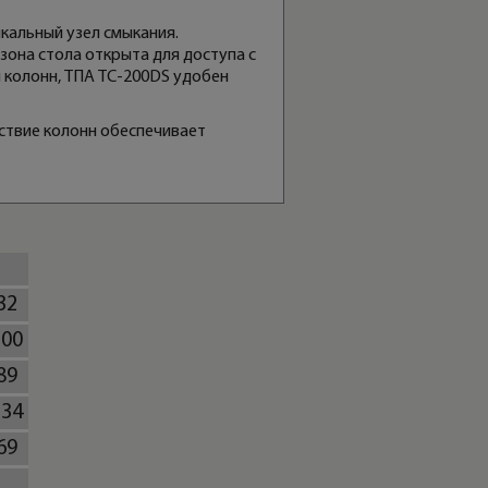
кальный узел смыкания.
зона стола открыта для доступа с
я колонн, ТПА TC-200DS удобен
ствие колонн обеспечивает
32
100
89
134
69