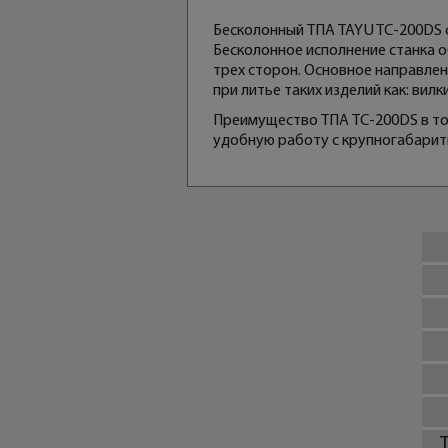
Бесколонный ТПА TAYU TC-200DS с
Бесколонное исполнение станка о
трех сторон. Основное направлен
при литье таких изделий как: вил
Преимущество ТПА TC-200DS в то
удобную работу с крупногабарит