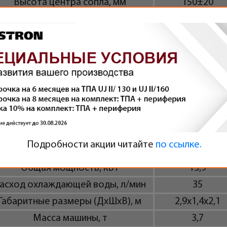
Высота центра сопла, мм
150±20
Расстояние до центра сопла, мм
70
Диаметр стола, мм
900
аксимальные размеры формы, мм
300x300
Дополнительно
Максимальное давление
13
гидросистемы, мПа
Объем масляного бака, л
260
Мощность двигателя насоса, кВт
7,5
Подробности акции читайте
по ссылке.
Мощность нагрева цилиндра, кВт
6,4
Общая мощность, кВт
13,9
асход охлаждающей воды, л/мин
35
Габаритные размеры (ДxШxВ), м
2,9x1,4x2,1
Масса машины, т
3,7