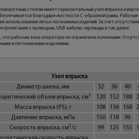
поворотным столом имеет горизонтальный узел впрыска и верти
беспечивается благодаря жесткости C-образной рамы. Рабочая 
ие использования литье погонажных изделий. За счет отсутствия
лектропитания с проводом, USB-кабели, гирлянды и так далее.
 что рабочая зона оператора не ограничена колоннами. Отсутс
ными и погонажными изделиями.
Узел впрыска
Диаметр шнека, мм
32
36
40
3
еоретический объем впрыска, см
120
152
188
Масса впрыска (PS), г
108
136
168
Давление впрыска, мПа
150
118
96
3
Скорость впрыска, см
/с
99
125
155
еоретическая скорость впрыска,