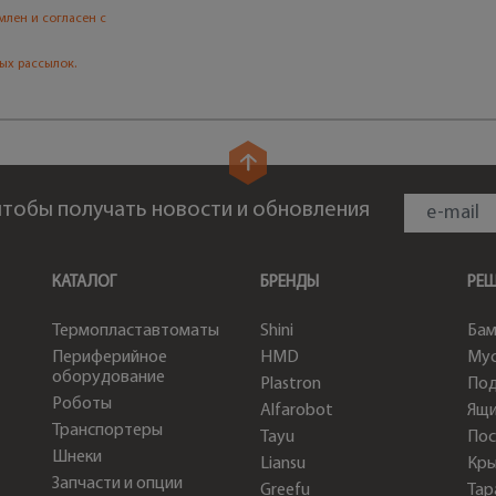
млен и согласен с
ых рассылок.
 чтобы получать новости и обновления
КАТАЛОГ
БРЕНДЫ
РЕ
Термопластавтоматы
Shini
Бам
Периферийное
HMD
Мус
оборудование
Plastron
По
Роботы
Alfarobot
Ящи
Транспортеры
Tayu
Пос
Шнеки
Liansu
Кр
Запчасти и опции
Greefu
Тар