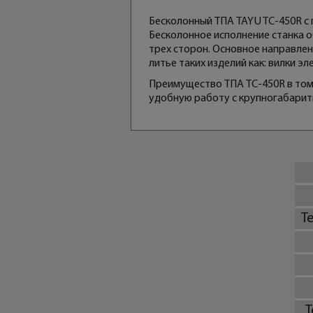
Бесколонный ТПА TAYU TC-450R с 
Бесколонное исполнение станка о
трех сторон. Основное направлен
литье таких изделий как: вилки э
Преимущество ТПА TC-450R в том,
удобную работу с крупногабарит
Т
Т