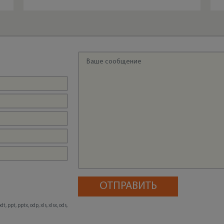
, ppt, pptx, odp, xls, xlsx, ods,