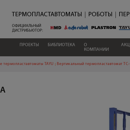
Перейти
к
основному
ТЕРМОПЛАСТАВТОМАТЫ
РОБОТЫ
ПЕ
содержанию
ОФИЦИАЛЬНЫЙ
ДИСТРИБЬЮТОР:
ПРОЕКТЫ
БИБЛИОТЕКА
О
АК
КОМПАНИИ
е термопластавтоматы TAYU
Вертикальный термопластавтомат TC-
ПА