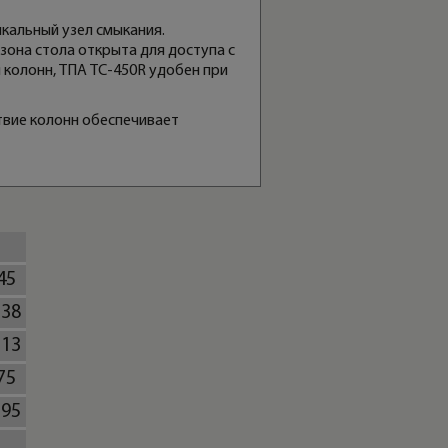
кальный узел смыкания.
зона стола открыта для доступа с
 колонн, ТПА TC-450R удобен при
твие колонн обеспечивает
45
238
213
75
195