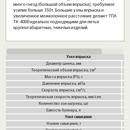
много гнезд (большой объем впрыска), требуемое
усилие больше 350т. Большие узлы впрыска и
увеличенное межколонное расстояние делают ТПА
TK-4000 идеально подходящими для литья
крупногабаритных, тяжелых изделий.
Узел впрыска
Диаметр шнека, мм
7
3
Теоретический объем впрыска, см
13
Масса впрыска (PS), г
12
Давление впрыска, мПа
2
3
Скорость впрыска, см
/с
2
Теоретическая скорость впрыска, мм/сек
Количество зон нагрева, шт
Емкость бункера, л
Узел смыкания
Усилие смыкания, т