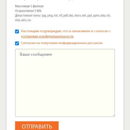
Максимум 5 файлов.
Ограничение 5 МБ.
Допустимые типы: jpg, png, txt, rtf, pdf, doc, docx, odt, ppt, pptx, odp, xls,
xlsx, ods, csv.
Настоящим подтверждаю, что я ознакомлен и согласен с
условиями конфиденциальности
.
Согласие на получение информационных рассылок.