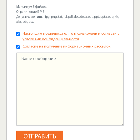
Максимум 5 файлов.
Ограничение 5 МБ.
Допустимые типы: jpg, png, txt, rtf, pdf, doc, docx, odt, ppt, pptx, odp, xls,
xlsx, ods, csv.
Настоящим подтверждаю, что я ознакомлен и согласен с
условиями конфиденциальности
.
Согласие на получение информационных рассылок.