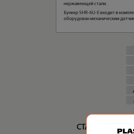
нержавеющей стали.
Бункер SHR-6U-E входит в компле
оборудован механическим датчи
СТАТЬИ