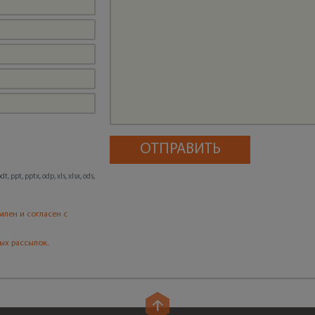
, ppt, pptx, odp, xls, xlsx, ods,
млен и согласен с
ых рассылок.