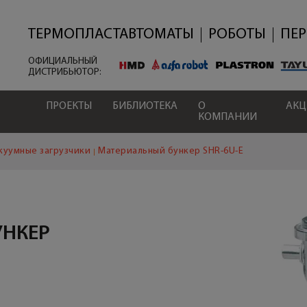
Перейти
к
основному
ТЕРМОПЛАСТАВТОМАТЫ
РОБОТЫ
ПЕ
содержанию
ОФИЦИАЛЬНЫЙ
ДИСТРИБЬЮТОР:
ПРОЕКТЫ
БИБЛИОТЕКА
О
АК
КОМПАНИИ
куумные загрузчики
Материальный бункер SHR-6U-E
УНКЕР