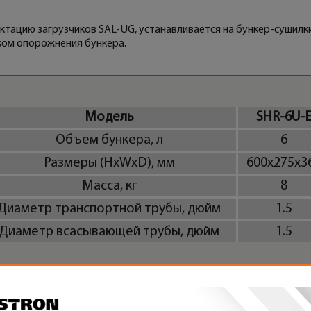
ктацию загрузчиков SAL-UG, устанавливается на бункер-сушилк
ком опорожнения бункера.
Модель
SHR-6U-
Объем бункера, л
6
Размеры (HxWxD), мм
600x275x3
Масса, кг
8
Диаметр транспортной трубы, дюйм
1.5
Диаметр всасывающей трубы, дюйм
1.5
РЕАЛИЗОВАННЫЕ ПРОЕКТЫ