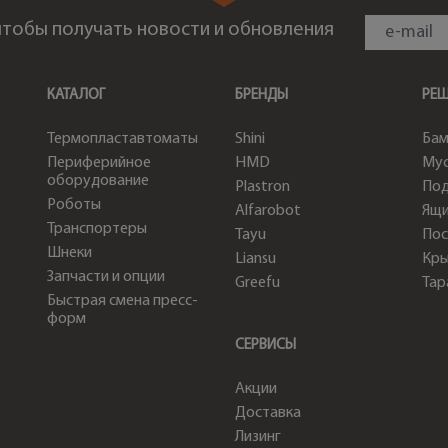
 чтобы получать новости и обновления
КАТАЛОГ
БРЕНДЫ
РЕ
Термопластавтоматы
Shini
Бам
Периферийное
HMD
Мус
оборудование
Plastron
По
Роботы
Alfarobot
Ящи
Транспортеры
Tayu
Пос
Шнеки
Liansu
Кр
Запчасти и опции
Greefu
Тар
Быстрая смена пресс-
форм
СЕРВИСЫ
Акции
Доставка
Лизинг