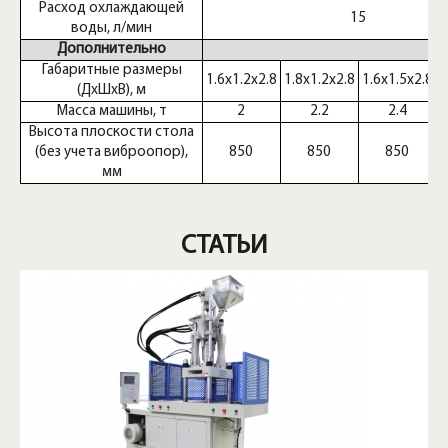
Расход охлаждающей
15
воды, л/мин
Дополнительно
Габаритные размеры
1.6х1.2х2.8
1.8х1.2х2.8
1.6х1.5х2.8
1
(ДxШxВ), м
Масса машины, т
2
2.2
2.4
Высота плоскости стола
(без учета виброопор),
850
850
850
мм
СТАТЬИ