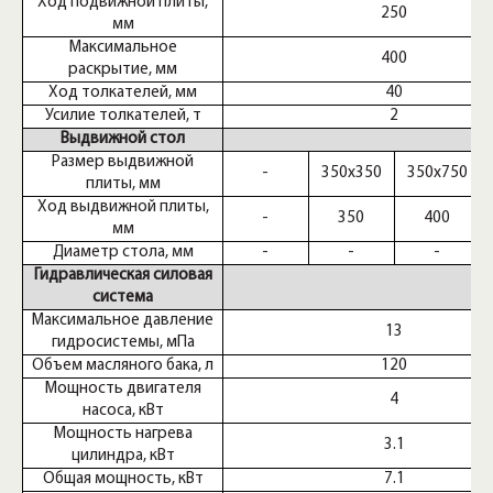
Ход подвижной плиты,
250
мм
Максимальное
400
раскрытие, мм
Ход толкателей, мм
40
Усилие толкателей, т
2
Выдвижной стол
Размер выдвижной
-
350х350
350х750
плиты, мм
Ход выдвижной плиты,
-
350
400
мм
Диаметр стола, мм
-
-
-
Гидравлическая силовая
система
Максимальное давление
13
гидросистемы, мПа
Объем масляного бака, л
120
Мощность двигателя
4
насоса, кВт
Мощность нагрева
3.1
цилиндра, кВт
Общая мощность, кВт
7.1