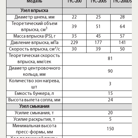
Модель
TYC-200
TYC-200S
TYC-200DS
Узел впрыска
Диаметр шнека, мм
22
25
28
Теоретический объем
39
51
64
3
впрыска, см
Масса впрыска (PS), г
35
45
57
Давление впрыска, мПа
229
177
141
3
Скорость впрыска, см
/с
30
39
50
Теоретическая скорость
81
впрыска, мм/сек
Диаметр центровочного
90
кольца, мм
Количество зон нагрева,
3
шт
Емкость бункера, л
15
Высота вылета сопла, мм
24
Узел смыкания
Усилие смыкания, т
20
Усилие раскрытия, т
5
Минимальная высота
150
пресс-формы, мм