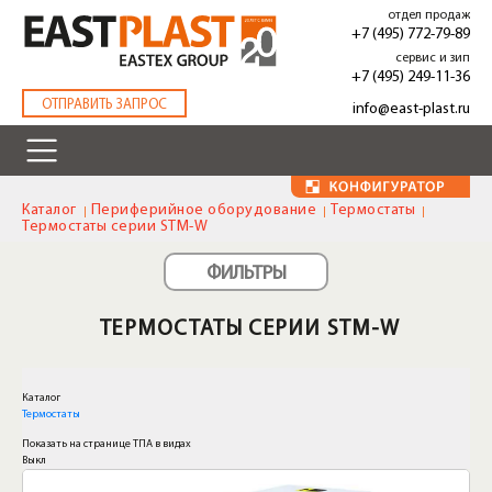
Перейти
отдел продаж
к
+7 (495) 772-79-89
основному
сервис и зип
содержанию
+7 (495) 249-11-36
.
ОТПРАВИТЬ ЗАПРОС
info@east-plast.ru
Каталог
Периферийное оборудование
Термостаты
Термостаты серии STM-W
ФИЛЬТРЫ
ТЕРМОСТАТЫ СЕРИИ STM-W
Каталог
Термостаты
Показать на странице ТПА в видах
Выкл