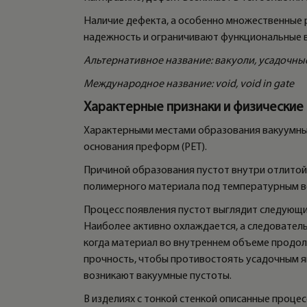
Наличие дефекта, а особенно множественные 
надежность и ограничивают функциональные в
Альтернативное название: вакуоли, усадочны
Международное название: void, void in gate
Характерные признаки и физические
Характерными местами образования вакуумных 
основания преформ (РЕТ).
Причиной образования пустот внутри отлитой 
полимерного материала под температурным во
Процесс появления пустот выглядит следующ
Наиболее активно охлаждается, а следователь
когда материал во внутреннем объеме продол
прочность, чтобы противостоять усадочным яв
возникают вакуумные пустоты.
В изделиях с тонкой стенкой описанные проце