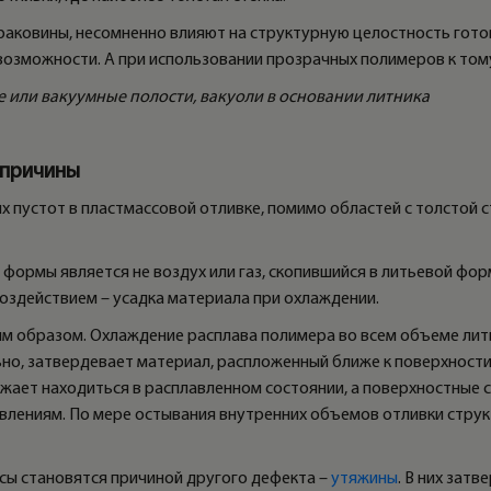
раковины, несомненно влияют на структурную целостность гото
озможности. А при использовании прозрачных полимеров к том
е или вакуумные полости, вакуоли в основании литника
 причины
пустот в пластмассовой отливке, помимо областей с толстой с
формы является не воздух или газ, скопившийся в литьевой фор
здействием – усадка материала при охлаждении.
им образом. Охлаждение расплава полимера во всем объеме ли
но, затвердевает материал, распложенный ближе к поверхности
жает находиться в расплавленном состоянии, а поверхностные
лениям. По мере остывания внутренних объемов отливки структ
ссы становятся причиной другого дефекта –
утяжины
. В них зат