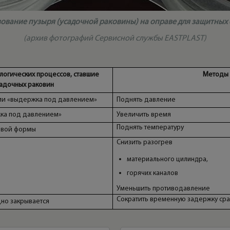
ование пузыря (усадочной раковины) на оправе для защитных 
(архив фотографий Сервисной службы EASTPLAST)
логических процессов, ставшие
Методы 
адочных раковин
ии «выдержка под давлением»
Поднять давление
ка под давлением»
Увеличить время
Поднять температуру
ьевой формы
Снизить разогрев
материального цилиндра,
горячих каналов
Уменьшить противодавление
Сократить временную задержку сра
дно закрывается