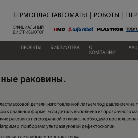
Перейти
к
основному
ТЕРМОПЛАСТАВТОМАТЫ
РОБОТЫ
ПЕ
содержанию
ОФИЦИАЛЬНЫЙ
ДИСТРИБЬЮТОР:
ПРОЕКТЫ
БИБЛИОТЕКА
О
АК
КОМПАНИИ
чные раковины.
ластмассовой детали, изготовленной литьем под давлением на 
зкой к овальной форме. Если деталь выполнена из прозрачного м
чие раковин в непрозрачной отливке, необходимо воспользов
Например, приборами ультразвуковой дефектоскопии.
отливки, где наиболее толстая стенка.