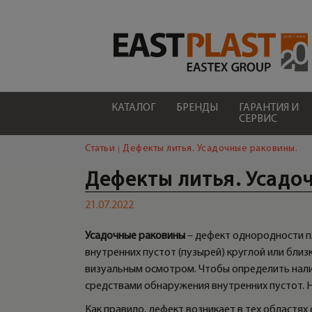
КАТАЛОГ
БРЕНДЫ
ГАРАНТИЯ И
СЕРВИС
Статьи
Дефекты литья. Усадочные раковины.
Дефекты литья. Усадо
21.07.2022
Усадочные раковины
– дефект однородности п
внутренних пустот (пузырей) круглой или бли
визуальным осмотром. Чтобы определить нали
средствами обнаружения внутренних пустот. 
Как правило, дефект возникает в тех областях 