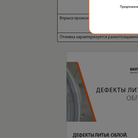
Впрыск происходит в область малой тол
Отливка характеризуется разнотолщинно
ДЕФЕКТЫ ЛИТЬЯ. ОБЛОЙ.