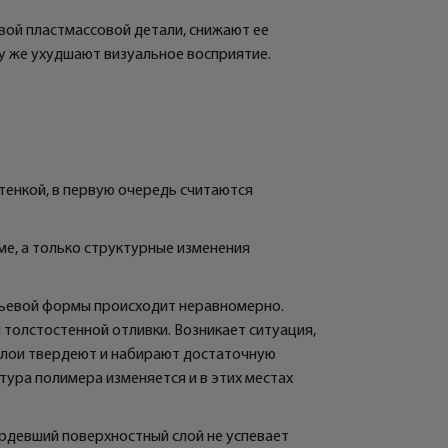
вой пластмассовой детали, снижают ее
у же ухудшают визуальное восприятие.
тенкой, в первую очередь считаются
ме, а только структурные изменения
тьевой формы происходит неравномерно.
 толстостенной отливки. Возникает ситуация,
 слои твердеют и набирают достаточную
ура полимера изменяется и в этих местах
вердевший поверхностный слой не успевает