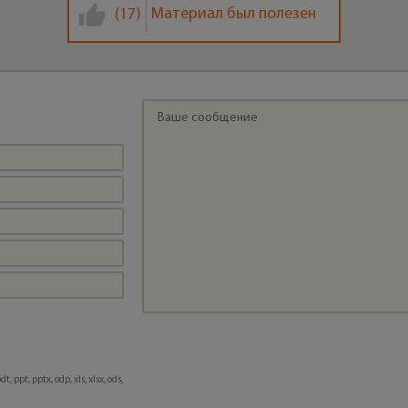
Материал был полезен
(17)
, ppt, pptx, odp, xls, xlsx, ods,