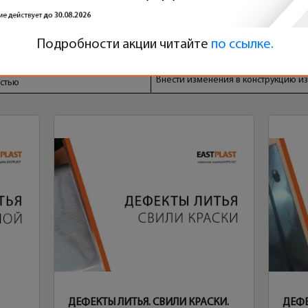
отверстия сопла
Перенести место впрыска,
щины стенки
Подробности акции читайте
по ссылке.
Расширить число мест впуска
Внести изменения в конструкцию и
стью
ДЕФЕКТЫ ЛИТЬЯ. СВИЛИ КРАСКИ.
ДЕФЕ