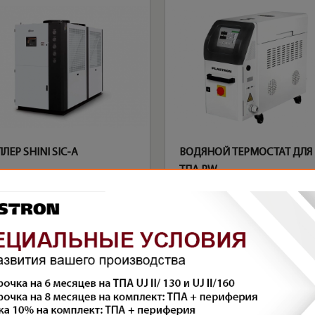
ЛЕР SHINI SIC-A
ВОДЯНОЙ ТЕРМОСТАТ ДЛЯ
ТПА PW
формы, ставшие причиной дефекта
Рекомендуе
Увеличить сечение:
литниковой системы,
ить время и давление стадии
впускного литника,
центрального литника,